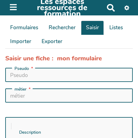
Les espaces
ressources de
R
formation
e
c
Formulaires
Rechercher
Saisir
Listes
h
e
Importer
Exporter
r
c
Saisir une fiche : mon formulaire
h
e
Pseudo
r
métier
Description