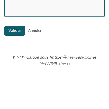
Valider
Annuler
(>^
^)> Galope sous [[https://www.yeswiki.net
YesWiki]] <(^
^<)