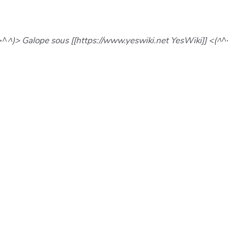
>^
^)> Galope sous [[https://www.yeswiki.net YesWiki]] <(^
^