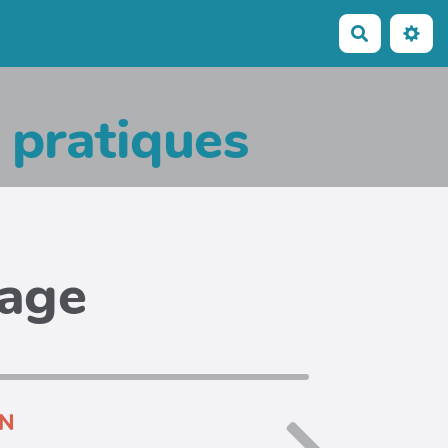
Recherche
s pratiques
page
iN