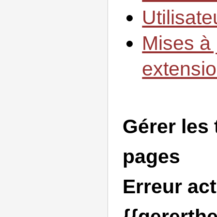
Utilisat
Mises à 
extensi
Gérer les
pages
Erreur ac
{{gererth