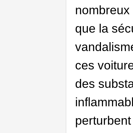
nombreux r
que la sécu
vandalisme
ces voitur
des subst
inflammabl
perturbent