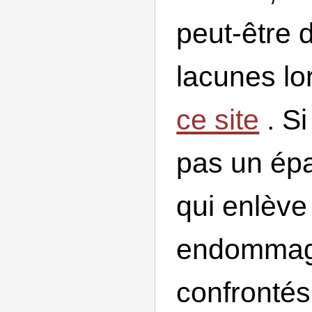
peut-être 
lacunes lo
ce site
. Si
pas un épav
qui enlève 
endommagé
confrontés