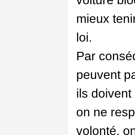
mieux teni
loi.
Par conséq
peuvent pa
ils doivent
on ne resp
volonté, o