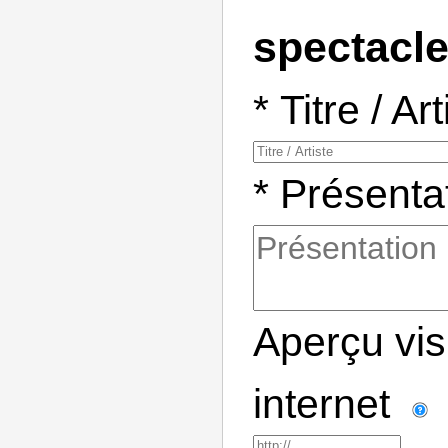
spectacl
*
Titre / Ar
*
Présenta
Aperçu visu
internet