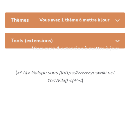
Thèmes
Vous avez 1 thème à mettre à jour
Tools (extensions)
Vous avez 1 extension à mettre à jour
(>^
^)> Galope sous [[https://www.yeswiki.net
YesWiki]] <(^
^<)