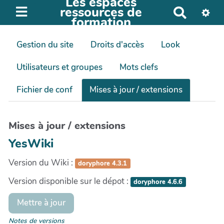
Les espaces
ressources de
R
formation
e
c
Gestion du site
Droits d'accès
Look
h
e
Utilisateurs et groupes
Mots clefs
r
c
Fichier de conf
Mises à jour / extensions
h
e
r
Mises à jour / extensions
YesWiki
Version du Wiki :
doryphore 4.3.1
Version disponible sur le dépot :
doryphore 4.6.6
Mettre à jour
Notes de versions