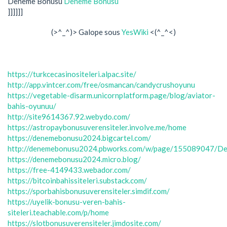
Deneme Bonusu
Deneme Bonusu
]]]]]]
(>^_^)> Galope sous
YesWiki
<(^_^<)
https://turkcecasinositeleri.alpac.site/
http://app.vintcer.com/free/osmancan/candycrushoyunu
https://vegetable-disarm.unicornplatform.page/blog/aviator-
bahis-oyunuu/
http://site9614367.92.webydo.com/
https://astropaybonusuverensiteler.involve.me/home
https://denemebonusu2024.bigcartel.com/
http://denemebonusu2024.pbworks.com/w/page/155089047/
https://denemebonusu2024.micro.blog/
https://free-4149433.webador.com/
https://bitcoinbahissiteleri.substack.com/
https://sporbahisbonusuverensiteler.simdif.com/
https://uyelik-bonusu-veren-bahis-
siteleri.teachable.com/p/home
https://slotbonusuverensiteler.jimdosite.com/