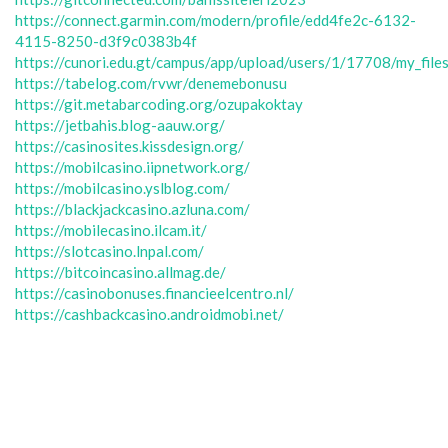
https://connect.garmin.com/modern/profile/edd4fe2c-6132-
4115-8250-d3f9c0383b4f
https://cunori.edu.gt/campus/app/upload/users/1/17708/my_files
https://tabelog.com/rvwr/denemebonusu
https://git.metabarcoding.org/ozupakoktay
https://jetbahis.blog-aauw.org/
https://casinosites.kissdesign.org/
https://mobilcasino.iipnetwork.org/
https://mobilcasino.yslblog.com/
https://blackjackcasino.azluna.com/
https://mobilecasino.ilcam.it/
https://slotcasino.lnpal.com/
https://bitcoincasino.allmag.de/
https://casinobonuses.financieelcentro.nl/
https://cashbackcasino.androidmobi.net/